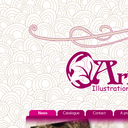
News
Catalogue
Contact
A pr