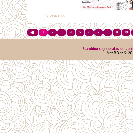
0 petit mot
1
2
3
4
5
6
7
8
9
10
Conditions générales de ven
ArtsBD.fr © 20