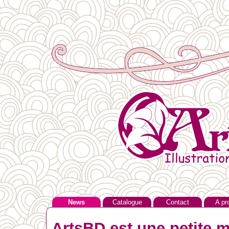
News
Catalogue
Contact
A pr
ArtsBD est une petite m