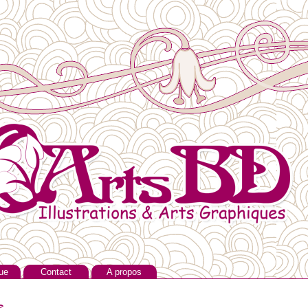
ue
Contact
A propos
s