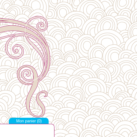
Mon panier (
0
)