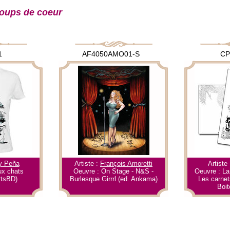
oups de coeur
1
AF4050AMO01-S
CP
y Peña
Artiste :
François Amoretti
Artiste
ux chats
Oeuvre : On Stage - N&S -
Oeuvre : L
rtsBD)
Burlesque Girrrl (ed. Ankama)
Les carnet
Boit