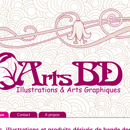
ue
Contact
A propos
, illustrations et produits dérivés de bande de