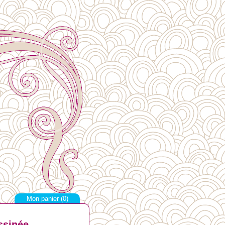
Mon panier (
0
)
ssinée