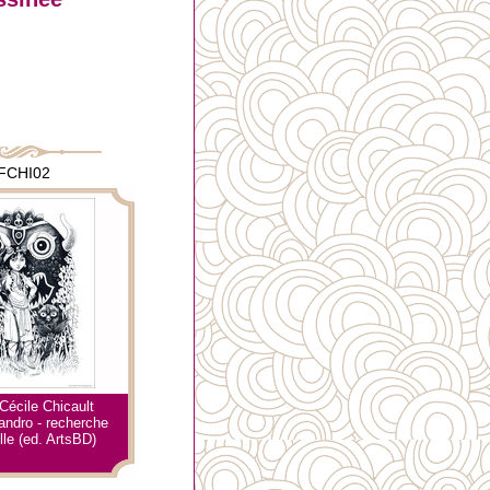
FCHI02
 Cécile Chicault
andro - recherche
le (ed. ArtsBD)