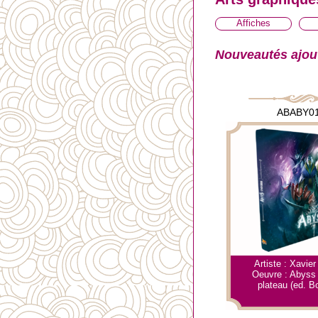
Affiches
Nouveautés ajou
ABABY0
Artiste : Xavier
Oeuvre : Abyss 
plateau (ed. 