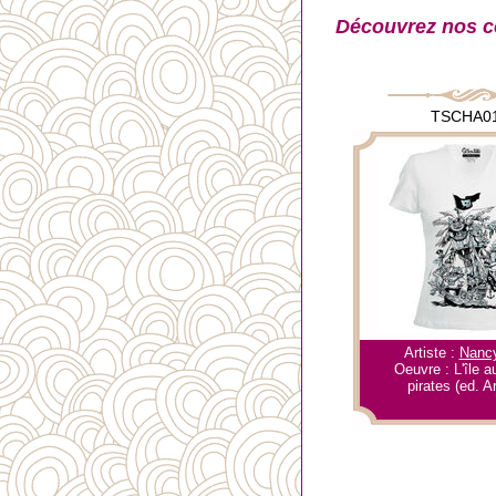
Découvrez nos c
TSCHA0
Artiste :
Nanc
Oeuvre : L'île a
pirates (ed. A