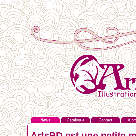
News
Catalogue
Contact
A pr
ArtsBD est une petite m