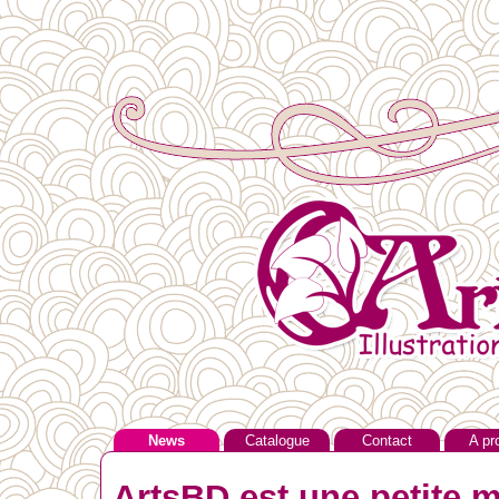
News
Catalogue
Contact
A pr
ArtsBD est une petite m