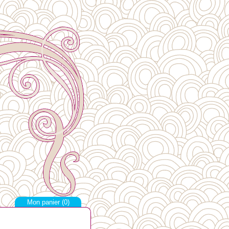
Mon panier (
0
)