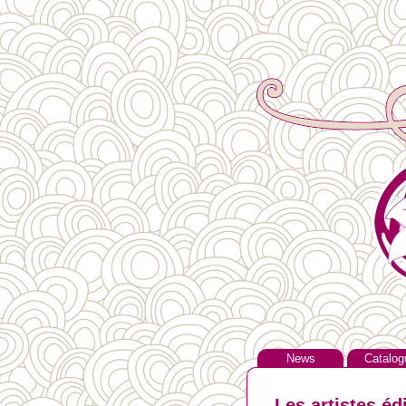
News
Catalog
Les artistes éd