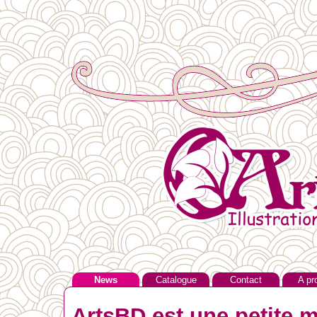
News
Catalogue
Contact
A pr
ArtsBD est une petite m