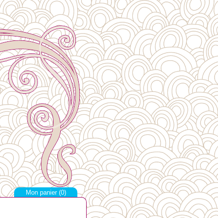
Mon panier (
0
)