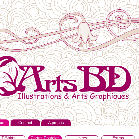
ue
Contact
A propos
T-Shirts
Cartes Postales
Livres
Extras