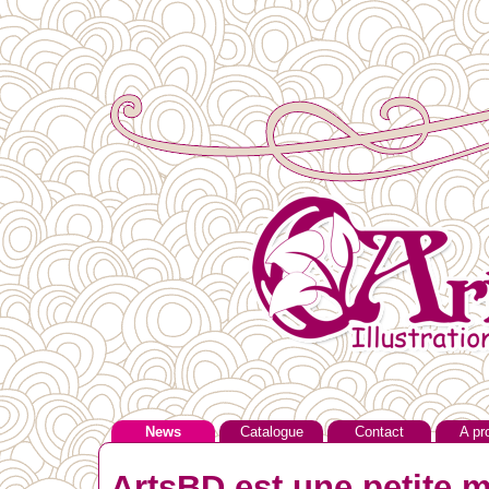
News
Catalogue
Contact
A pr
ArtsBD est une petite m