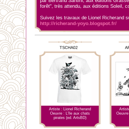
par Bertrand Santini, aux éditions Grass
forêt", très attendu, aux éditions Soleil,
Suivez les travaux de Lionel Richerand su
http://richerand-yoyo.blogspot.fr/
TSCHA02
A
Artiste : Lionel Richerand
Artist
Oeuvre : L'île aux chats
Oeuvre 
pirates (ed. ArtsBD)