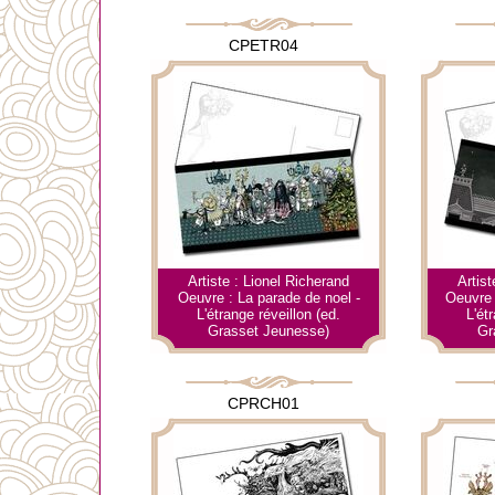
CPETR04
Artiste : Lionel Richerand
Artist
Oeuvre : La parade de noel -
Oeuvre :
L'étrange réveillon (ed.
L'ét
Grasset Jeunesse)
Gr
CPRCH01