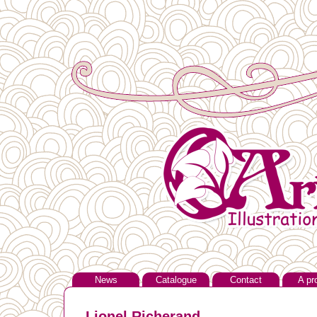
News
Catalogue
Contact
A pr
Lionel Richerand