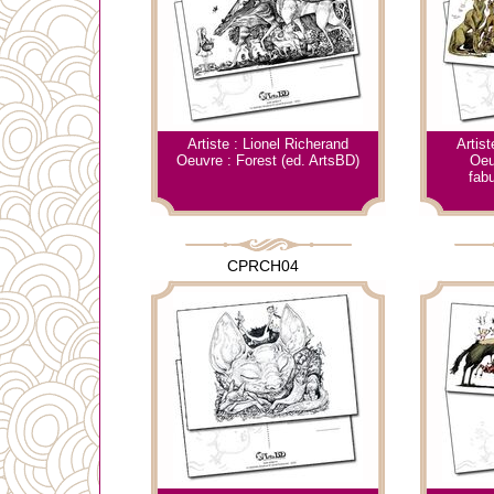
Artiste : Lionel Richerand
Artist
Oeuvre : Forest (ed. ArtsBD)
Oeu
fab
CPRCH04