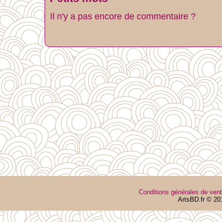
Il n'y a pas encore de commentaire ?
Conditions générales de ven
ArtsBD.fr © 20