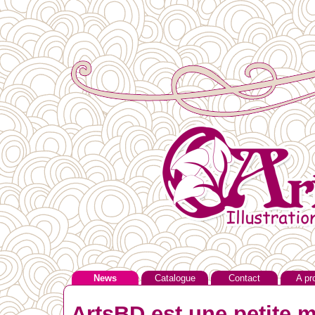
News
Catalogue
Contact
A pr
ArtsBD est une petite m