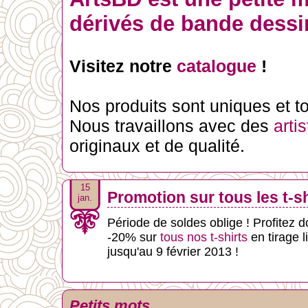
dérivés de bande dessin
Visitez notre
catalogue
!
Nos produits sont uniques et tou
Nous travaillons avec des
arti
originaux et de qualité.
15
Promotion sur tous les t-sh
jan.
Période de soldes oblige ! Profitez d
-20% sur
tous nos t-shirts
en tirage l
jusqu'au 9 février 2013 !
Petits mots