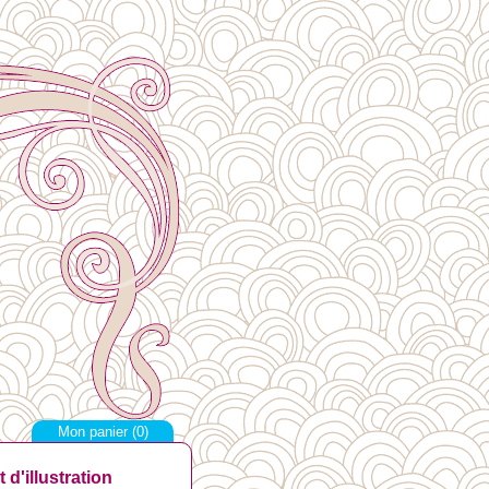
Mon panier (
0
)
d'illustration