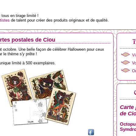
tous en tirage limité !
tistes
de talent pour créer des produits originaux et de qualité.
rtes postales de Ciou
but octobre. Une belle façon de célébrer Halloween pour ceux
ar le thème s'y prête !
Vi
Vo
unique limité à 500 exemplaires.
Où
Carte 
de
Ci
Octopu
Symdro