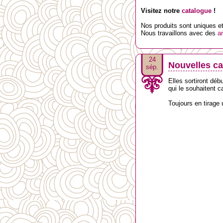
Visitez notre
catalogue
!
Nos produits sont uniques et 
Nous travaillons avec des
ar
24
Nouvelles ca
sép.
Elles sortiront dé
qui le souhaitent c
Toujours en tirage 