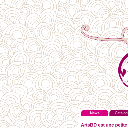
News
Catalog
ArtsBD est une petite