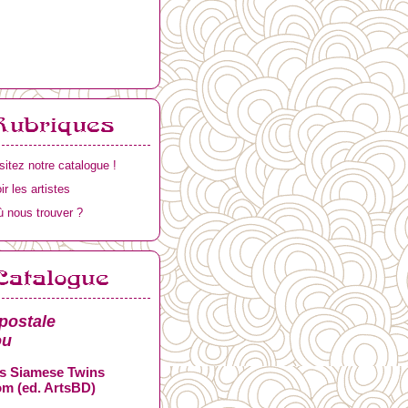
sitez notre catalogue !
ir les artistes
 nous trouver ?
postale
ou
s Siamese Twins
m (ed. ArtsBD)