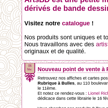
dérivés de bande dessin
Visitez notre
catalogue
!
Nos produits sont uniques et tou
Nous travaillons avec des
arti
originaux et de qualité.
06
Nouveau point de vente à P
fév.
Retrouvez nos affiches et cartes posta
Rubrique à Bulles
, au 110 boulevar
le 11ème.
Et notez ce rendez-vous :
Lionel Ri
dédicace dans cette librairie le 16 fév