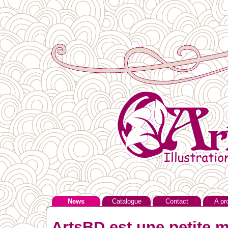
News
Catalogue
Contact
A pr
ArtsBD est une petite m