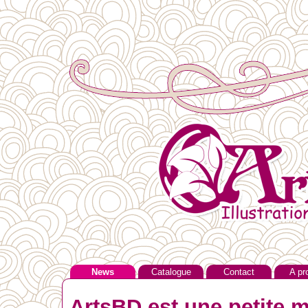
News
Catalogue
Contact
A pr
ArtsBD est une petite m