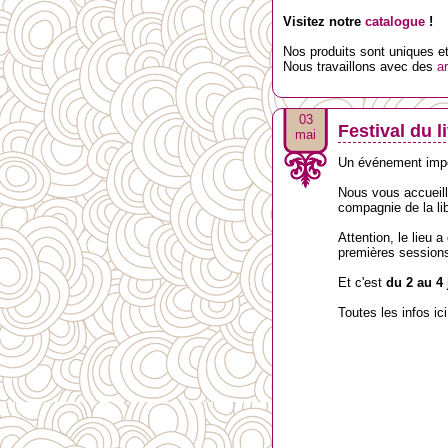
Visitez notre
catalogue
!
Nos produits sont uniques et 
Nous travaillons avec des
ar
03
Festival du l
mai
Un événement impor
Nous vous accueil
compagnie de la li
Attention, le lieu
premières session
Et c'est
du 2 au 4 
Toutes les infos ici