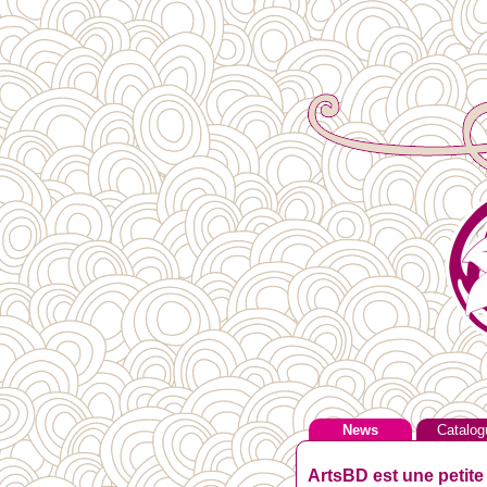
News
Catalog
ArtsBD est une petite