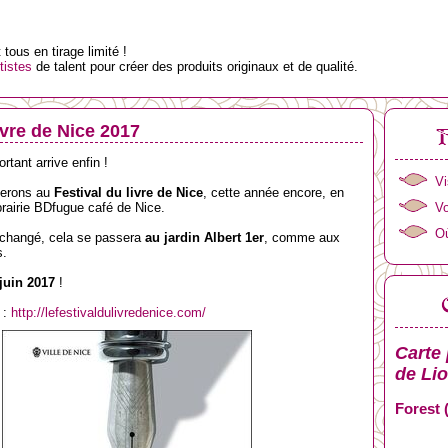
tous en tirage limité !
tistes
de talent pour créer des produits originaux et de qualité.
ivre de Nice 2017
tant arrive enfin !
Vi
lerons au
Festival du livre de Nice
, cette année encore, en
Vo
brairie BDfugue café de Nice.
Où
 a changé, cela se passera
au jardin Albert 1er
, comme aux
s.
juin 2017
!
 :
http://lefestivaldulivredenice.com/
Carte 
de
Li
Forest 