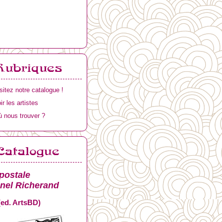
sitez notre catalogue !
ir les artistes
 nous trouver ?
postale
onel Richerand
(ed. ArtsBD)