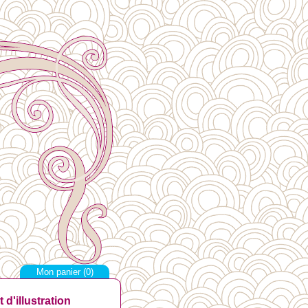
Mon panier (
0
)
d'illustration