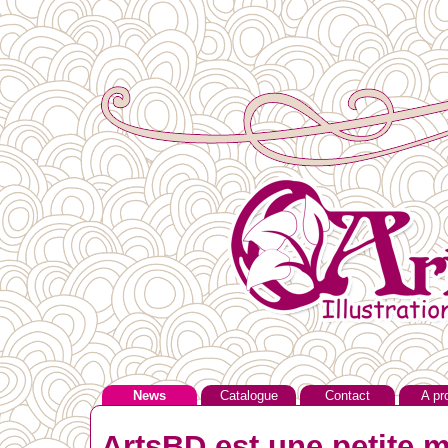
News
Catalogue
Contact
A pr
ArtsBD est une petite m