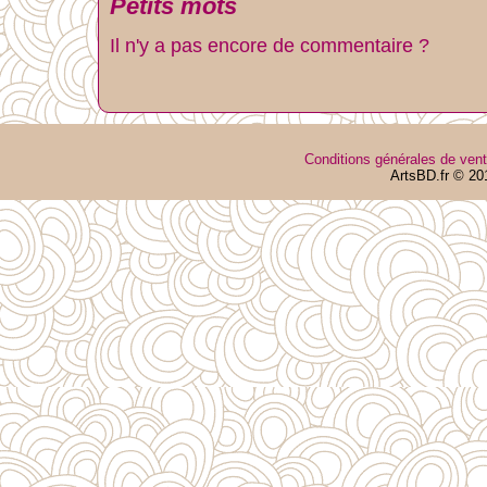
Petits mots
Il n'y a pas encore de commentaire ?
Conditions générales de ven
ArtsBD.fr © 20