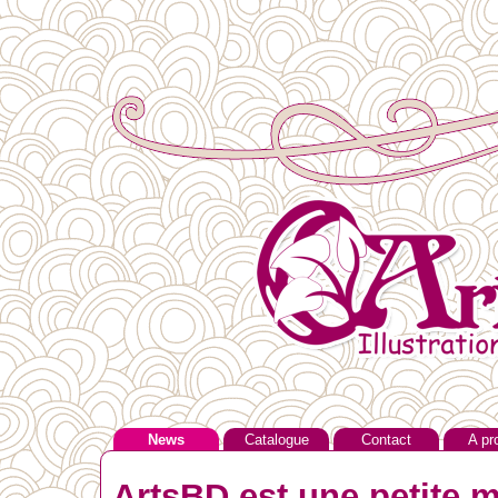
News
Catalogue
Contact
A pr
ArtsBD est une petite m