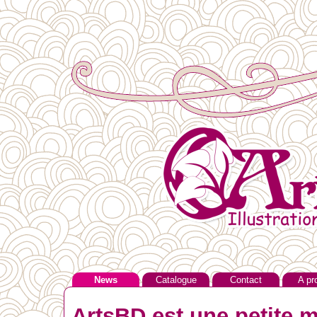
News
Catalogue
Contact
A pr
ArtsBD est une petite m