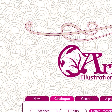
News
Catalogue
Contact
A pr
Affiches
T-Shirts
Cartes Postal