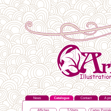
News
Catalogue
Contact
A pr
Affiches
T-Shirts
Cartes Postal